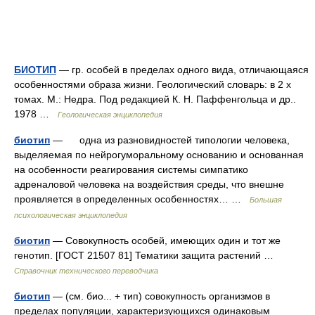
БИОТИП
— гр. особей в пределах одного вида, отличающаяся
особенностями образа жизни. Геологический словарь: в 2 х
томах. М.: Недра. Под редакцией К. Н. Паффенгольца и др..
1978 …
Геологическая энциклопедия
биотип
— одна из разновидностей типологии человека,
выделяемая по нейрогуморальному основанию и основанная
на особенности реагирования системы симпатико
адреналовой человека на воздействия среды, что внешне
проявляется в определенных особенностях… …
Большая
психологическая энциклопедия
биотип
— Совокупность особей, имеющих один и тот же
генотип. [ГОСТ 21507 81] Тематики защита растений …
Справочник технического переводчика
биотип
— (см. био... + тип) совокупность организмов в
пределах популяции, характеризующихся одинаковым