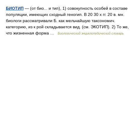
БИОТИП
— (от био... и тип), 1) совокупность особей в составе
популяции, имеющих сходный геногип. В 20 30 х гг. 20 в. мн.
биологи рассматривали Б. как мельчайшую таксономич.
категорию, из к рой складывается вид. (см. ЭКОТИП). 2) То же,
что жизненная форма …
Биологический энциклопедический словарь