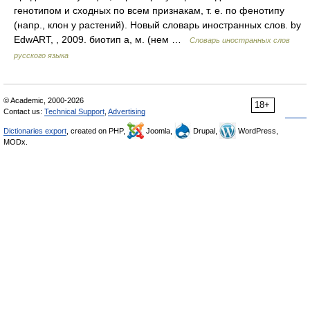
генотипом и сходных по всем признакам, т. е. по фенотипу
(напр., клон у растений). Новый словарь иностранных слов. by
EdwART, , 2009. биотип а, м. (нем …
Словарь иностранных слов
русского языка
© Academic, 2000-2026
18+
Contact us:
Technical Support
,
Advertising
Dictionaries export
, created on PHP,
Joomla,
Drupal,
WordPress,
MODx.