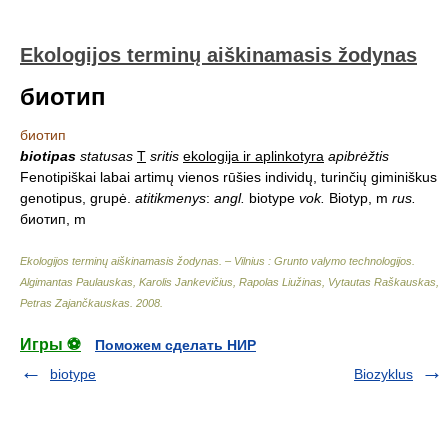
Ekologijos terminų aiškinamasis žodynas
биотип
биотип
biotipas
statusas
T
sritis
ekologija ir aplinkotyra
apibrėžtis
Fenotipiškai labai artimų vienos rūšies individų, turinčių giminiškus
genotipus, grupė.
atitikmenys
:
angl.
biotype
vok.
Biotyp, m
rus.
биотип, m
Ekologijos terminų aiškinamasis žodynas. – Vilnius : Grunto valymo technologijos
.
Algimantas Paulauskas, Karolis Jankevičius, Rapolas Liužinas, Vytautas Raškauskas,
Petras Zajančkauskas
.
2008
.
Игры ⚽
Поможем сделать НИР
biotype
Biozyklus